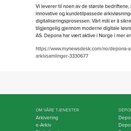
Vi leverer til noen av de største bedriftene
innovative og kundetilpassede arkivløsninger, 
digitaliseringsprosessen. Vårt mål er å sik
tilgjengelig gjennom moderne digitale løsni
AS. Depona har vært aktive i Norge i mer en
https://www.mynewsdesk.com/no/depona-as/p
arkivsamlinger-3330677
OM VÅRE TJENESTER
DEPO
Arkivering
Depo
e-Arkiv
Depo