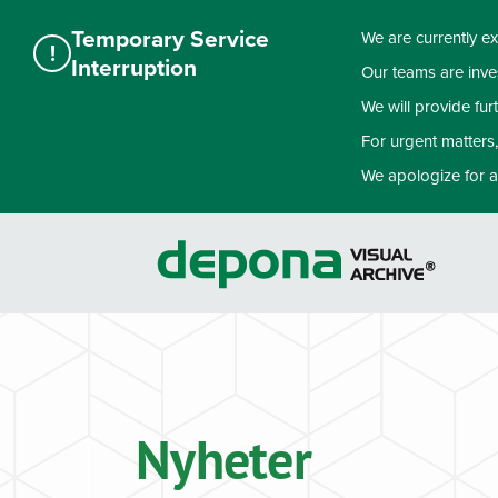
Temporary Service
We are currently ex
!
Interruption
Our teams are inves
We will provide fu
For urgent matters
We apologize for a
Skip
to
content
Nyheter