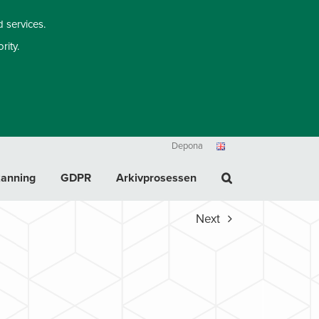
d services.
rity.
Depona
kanning
GDPR
Arkivprosessen
Next