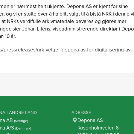
, men er nærmest helt ukjente. Depona AS er kjent for sine
og vi er stolte over å ha blitt valgt til å bistå NRK i denne v
re at NRKs verdifulle arkivmateriale bevares og gjøres mer
nger, sier Johan Litens, viseadministrerende direktør i Dep
n 10 år.
ressreleases/nrk-velger-depona-as-for-digitalisering-av-
NA I ANDRE LAND
ADRESSE
na AB
Depona AS
(Sverige)
na A/S
Rosenholmveien 6
(Danmark)