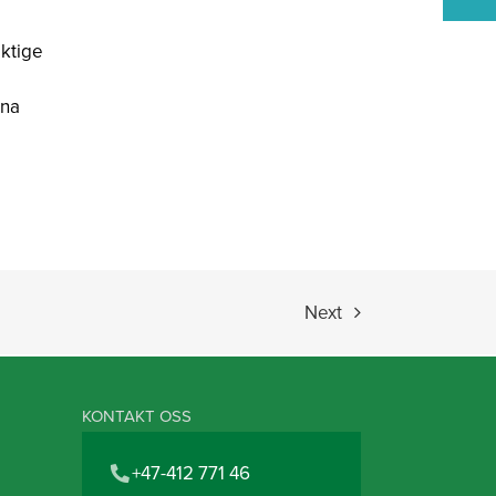
iktige
ona
Next
KONTAKT OSS
+47-412 771 46