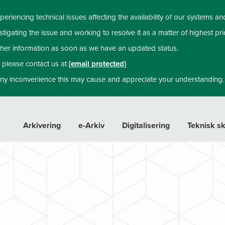
periencing technical issues affecting the availability of our systems an
tigating the issue and working to resolve it as a matter of highest prio
rther information as soon as we have an updated status.
, please contact us at
[email protected]
ny inconvenience this may cause and appreciate your understanding.
Arkivering
e-Arkiv
Digitalisering
Teknisk s