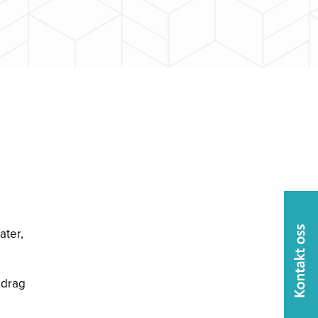
ater,
pdrag