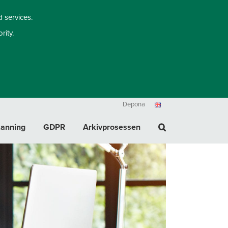
d services.
rity.
Depona
kanning
GDPR
Arkivprosessen