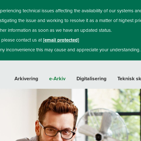
periencing technical issues affecting the availability of our systems an
tigating the issue and working to resolve it as a matter of highest prio
rther information as soon as we have an updated status.
, please contact us at
[email protected]
ny inconvenience this may cause and appreciate your understanding.
Arkivering
e-Arkiv
Digitalisering
Teknisk s