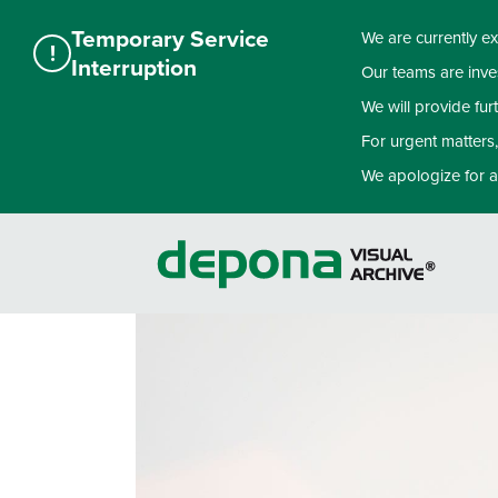
Temporary Service
We are currently ex
!
Interruption
Our teams are inves
We will provide fu
For urgent matters
We apologize for a
Skip
to
content